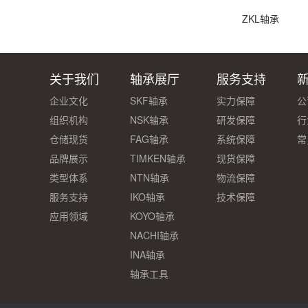
ZKL轴承
关于我们
轴承展厅
服务支持
企业文化
SKF轴承
实力保障
公
组织机构
NSK轴承
研发保障
行
仓储现货
FAG轴承
系统保障
常
品牌展示
TIMKEN轴承
现货保障
类型体系
NTN轴承
物流保障
服务支持
IKO轴承
技术保障
应用领域
KOYO轴承
NACHI轴承
INA轴承
轴承工具