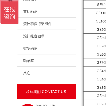
GE30
非标轴承
GE110
GE100
滚针和保持架组件
GE90
滚针组合轴承
GE80
GE70
微型轴承
GE60
轴承座
GE50
GE45
其它
GE40
GE35
联系我们
CONTACT US
GE30
GE25