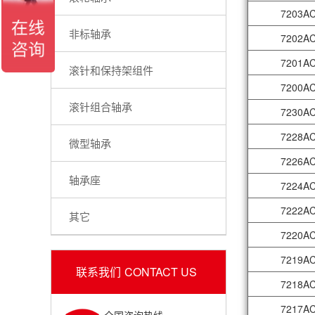
7203A
非标轴承
7202A
7201A
滚针和保持架组件
7200A
滚针组合轴承
7230A
7228A
微型轴承
7226A
轴承座
7224A
7222A
其它
7220A
7219A
联系我们
CONTACT US
7218A
7217A