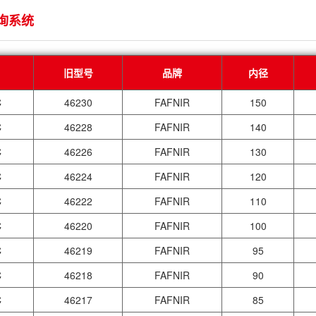
询系统
旧型号
品牌
内径
C
46230
FAFNIR
150
C
46228
FAFNIR
140
C
46226
FAFNIR
130
C
46224
FAFNIR
120
C
46222
FAFNIR
110
C
46220
FAFNIR
100
C
46219
FAFNIR
95
C
46218
FAFNIR
90
C
46217
FAFNIR
85