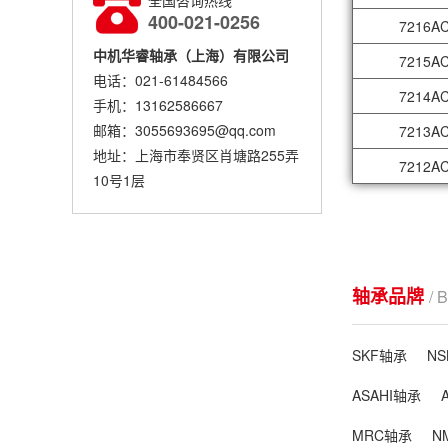
全国咨询热线
400-021-0256
7216A
中机华睿轴承（上海）有限公司
7215A
电话：021-61484566
7214A
手机：13162586667
邮箱：3055693695@qq.com
7213A
地址：上海市奉贤区肖塘路255弄
7212A
10号1层
轴承品牌
/ 
SKF轴承
N
ASAHI轴承
MRC轴承
N