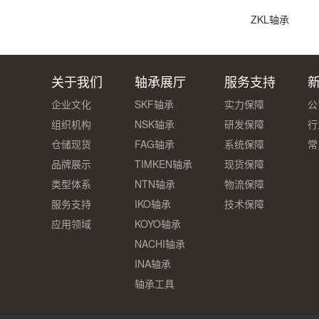
ZKL轴承
关于我们
轴承展厅
服务支持
企业文化
SKF轴承
实力保障
公
组织机构
NSK轴承
研发保障
行
仓储现货
FAG轴承
系统保障
常
品牌展示
TIMKEN轴承
现货保障
类型体系
NTN轴承
物流保障
服务支持
IKO轴承
技术保障
应用领域
KOYO轴承
NACHI轴承
INA轴承
轴承工具