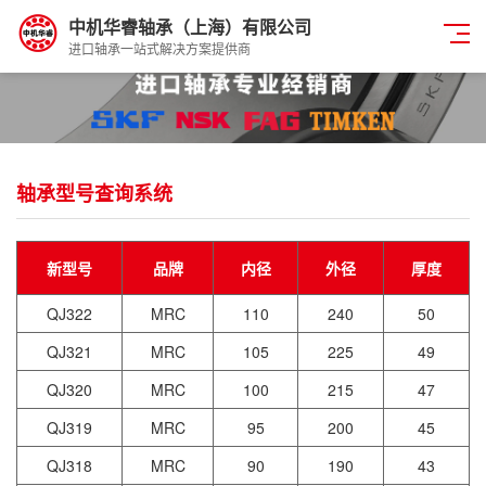
中机华睿轴承（上海）有限公司
进口轴承一站式解决方案提供商
轴承型号查询系统
新型号
品牌
内径
外径
厚度
QJ322
MRC
110
240
50
QJ321
MRC
105
225
49
QJ320
MRC
100
215
47
QJ319
MRC
95
200
45
QJ318
MRC
90
190
43