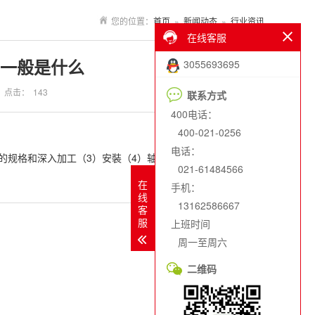
您的位置：
首页
»
新闻动态
»
行业资讯
在线客服
一般是什么
3055693695
点击：
143
联系方式
400电话：
400-021-0256
电话：
的规格和深入加工（3）安裝（4）轴承安装后的检查
021-61484566
在
手机：
线
13162586667
客
服
上班时间
周一至周六
二维码