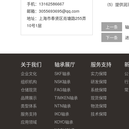
手机：13162586667
（5）提供润
邮箱：3055693695@qq.com
地址：上海市奉贤区肖塘路255弄
10号1层
上一条
轴
下一条
进
关于我们
轴承展厅
服务支持
企业文化
SKF轴承
实力保障
公
组织机构
NSK轴承
研发保障
行
仓储现货
FAG轴承
系统保障
常
品牌展示
TIMKEN轴承
现货保障
类型体系
NTN轴承
物流保障
服务支持
IKO轴承
技术保障
应用领域
KOYO轴承